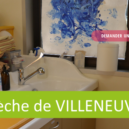
D
E
M
A
N
D
E
R
U