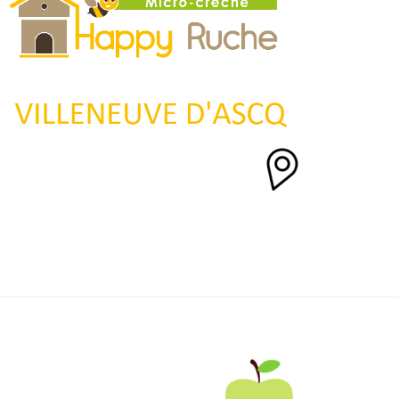
Happy Ruche LES PRÉS (métro Les Prés) :
Les Prés Business Pole
6 rue Denis PAPIN
59650 VILLENEUVE D’ASCQ
03 20 33 79 66
contact@happyruche.com
Itinéraire