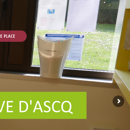
N
E
P
L
A
C
E