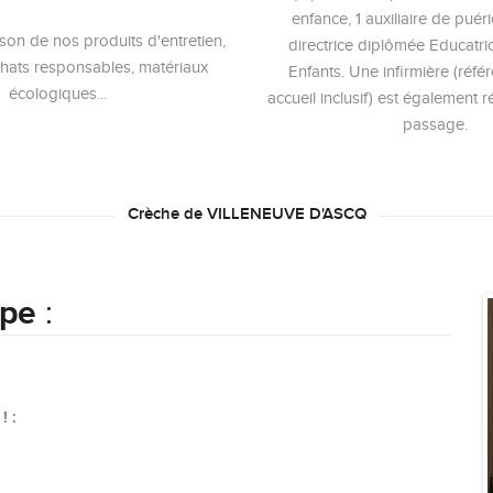
enfance, 1 auxiliaire de puéri
son de nos produits d'entretien,
directrice diplômée Educatr
chats responsables, matériaux
Enfants. Une infirmière (réfé
écologiques...
accueil inclusif) est également 
passage.
Crèche de VILLENEUVE D'ASCQ
ipe
:
 :