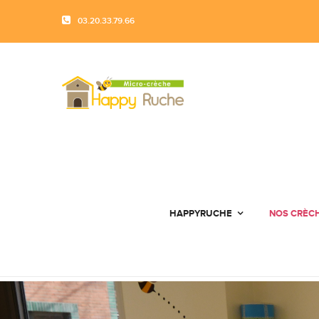
03.20.33.79.66
HAPPYRUCHE
NOS CRÈC