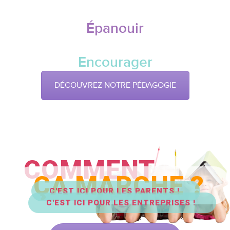
Épanouir
Encourager
DÉCOUVREZ NOTRE PÉDAGOGIE
COMMENT
ÇA MARCHE ?
C'EST ICI POUR LES PARENTS !
C'EST ICI POUR LES ENTREPRISES !