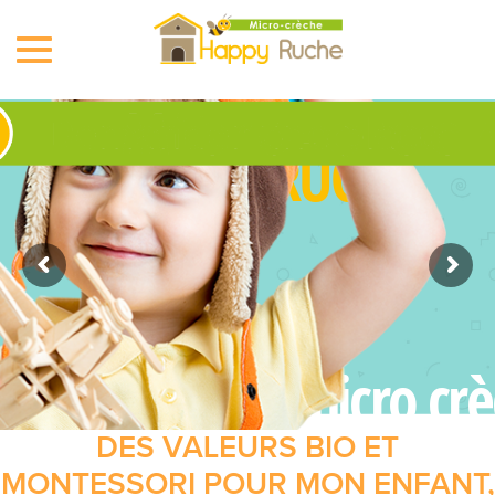
Toggle
navigation
HAPPY RUCHE
Réseau de micro crè
DES VALEURS BIO ET
MONTESSORI POUR MON ENFANT,