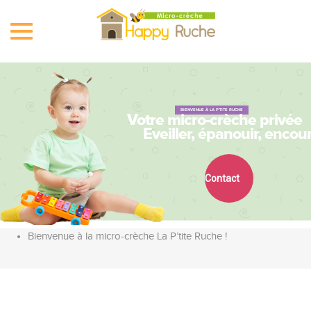
Toggle
navigation
BIENVENUE À LA P'TITE RUCHE
Votre micro-crèche privée
Eveiller, épanouir, encour
Contact
Bienvenue à la micro-crèche La P’tite Ruche !