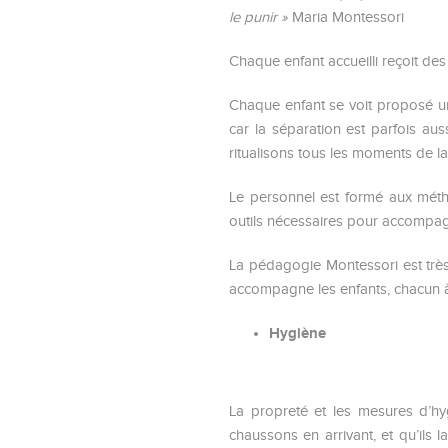
le punir »
Maria Montessori
Chaque enfant accueilli reçoit des
Chaque enfant se voit proposé un
car la séparation est parfois au
ritualisons tous les moments de l
Le personnel est formé aux métho
outils nécessaires pour accompag
La pédagogie Montessori est très 
accompagne les enfants, chacun à 
Hygiène
La propreté et les mesures d’hyg
chaussons en arrivant, et qu’ils 