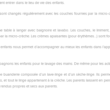
itent entrer dans le lieu de vie des enfants.
sont changés régulièrement avec les couches fournies par la micro-cr
 table à langer avec baignoire et lavabo. Les couches, le liniment, 
s par la micro-crèche. Les crèmes apaisantes (pour érythèmes…) sont fo
es enfants nous permet d’accompagner au mieux les enfants dans l’app
gnons les enfants pour le lavage des mains. De même pour les activi
e buanderie composée d’un lave-linge et d’un sèche-linge. Ils per
nts, et tout le linge appartenant à la crèche. Les parents laissent en 
t rendus propres et secs aux parents.