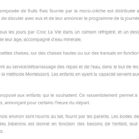
omposée de fruits frais fournie par la micro-crèche est distribué
 de discuter avec eux et de leur annoncer le programme de la journé
tous les jours par Croc La Vie dans un camion réfrigéré, et un desse
 de leur âge, accompagné d’eau minérale.
 petites chaises, sur des chaises hautes ou sur des transats en fonctio
ent au service/débarrassage des repas et de l’eau, dans le but de l
e la méthode Montessori). Les enfants en ayant la capacité servent eux
t proposé aux enfants qui le souhaitent. Ce rassemblement permet à
ts, annonçant pour certains l’heure du départ.
is environ sont nourris au lait, fourni par les parents. Les boites de
s biberons est donné en fonction des besoins de l’enfant, tout 
s.