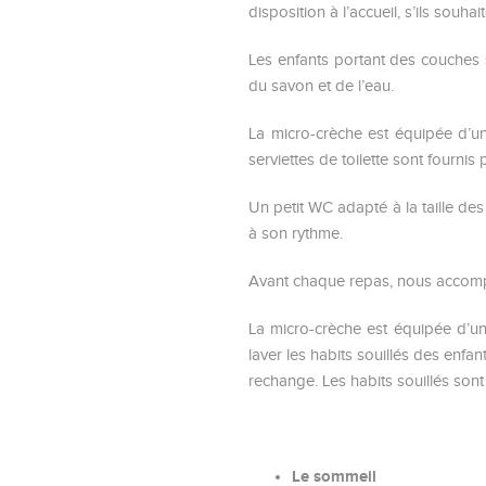
disposition à l’accueil, s’ils souha
Les enfants portant des couches 
du savon et de l’eau.
La micro-crèche est équipée d’une
serviettes de toilette sont fourni
Un petit WC adapté à la taille d
à son rythme.
Avant chaque repas, nous accompa
La micro-crèche est équipée d’un
laver les habits souillés des enfa
rechange. Les habits souillés son
Le sommeil