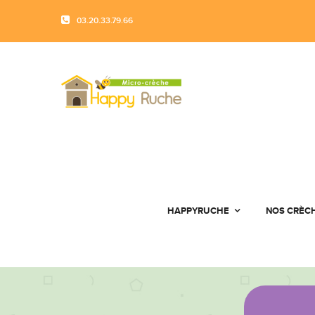
03.20.33.79.66
HAPPYRUCHE
NOS CRÈC