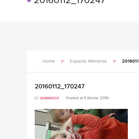
20160112_170247
Home
Espaces Membres
201601
20160112_170247
Posted at
5 février 2016
BY
ADMINSIDO