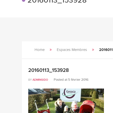
20160113_153928
Home
Espaces Membres
201601
20160113_153928
Posted at
5 février 2016
BY
ADMINSIDO