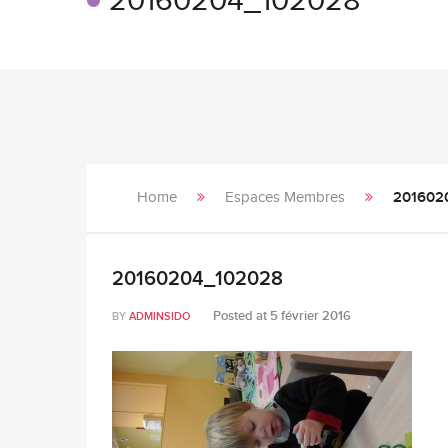
20160204_102028
Home
Espaces Membres
201602
20160204_102028
Posted at
5 février 2016
BY
ADMINSIDO