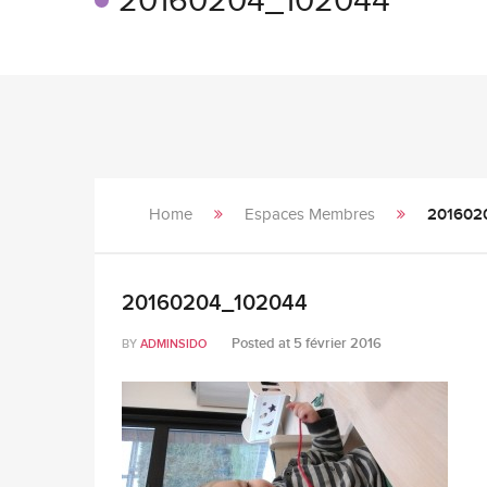
20160204_102044
Home
Espaces Membres
201602
20160204_102044
Posted at
5 février 2016
BY
ADMINSIDO