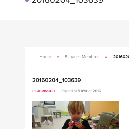
20160204_103639
Home
Espaces Membres
201602
20160204_103639
Posted at
5 février 2016
BY
ADMINSIDO