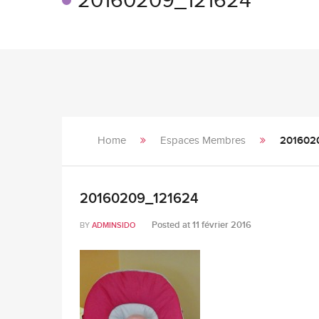
20160209_121624
Home
Espaces Membres
201602
20160209_121624
Posted at
11 février 2016
BY
ADMINSIDO