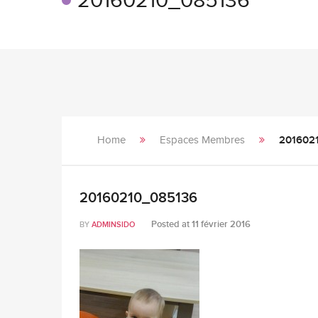
20160210_085136
Home
Espaces Membres
201602
20160210_085136
Posted at
11 février 2016
BY
ADMINSIDO