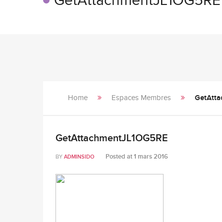
GetAttachmentJL1OG5RE
Home
Espaces Membres
GetAtt
GetAttachmentJL1OG5RE
Posted at
1 mars 2016
BY
ADMINSIDO