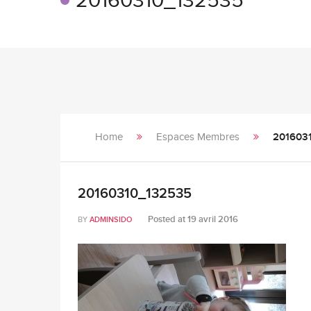
20160310_132535
Home
Espaces Membres
201603
20160310_132535
Posted at
19 avril 2016
BY
ADMINSIDO