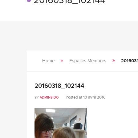
20160318_102144
Home
Espaces Membres
201603
20160318_102144
Posted at
19 avril 2016
BY
ADMINSIDO