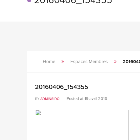
20160406_154355
Home
Espaces Membres
201604
20160406_154355
Posted at
19 avril 2016
BY
ADMINSIDO