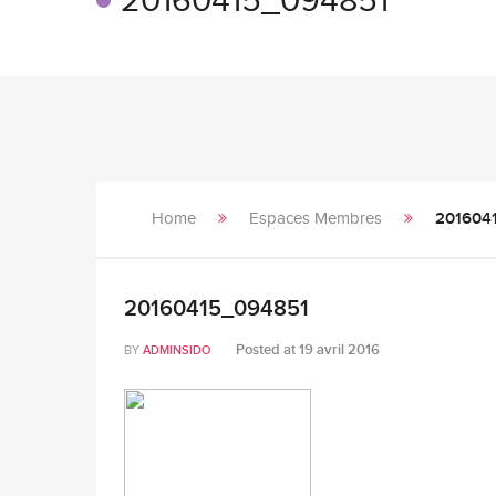
20160415_094851
Home
Espaces Membres
201604
20160415_094851
Posted at
19 avril 2016
BY
ADMINSIDO