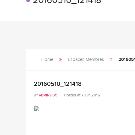
20160510_121418
Home
Espaces Membres
201605
20160510_121418
Posted at
7 juin 2016
BY
ADMINSIDO