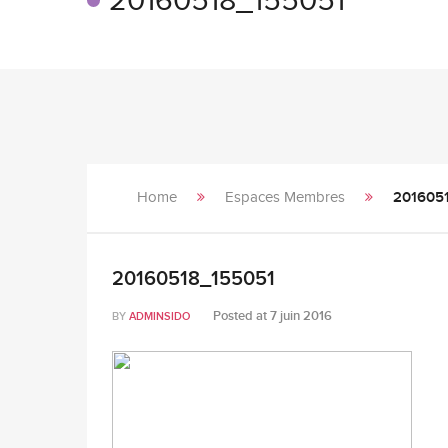
20160518_155051
Home
Espaces Membres
201605
20160518_155051
Posted at
7 juin 2016
BY
ADMINSIDO