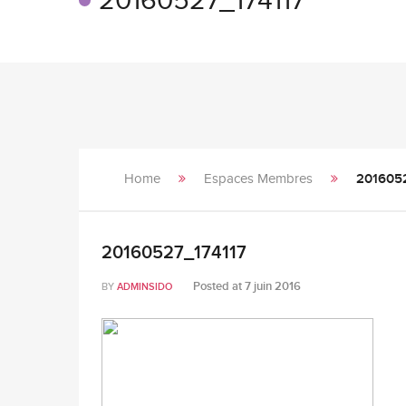
20160527_174117
Home
Espaces Membres
201605
20160527_174117
Posted at
7 juin 2016
BY
ADMINSIDO