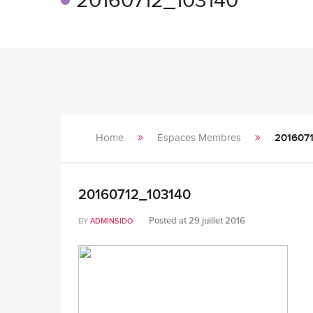
20160712_103140
Home
Espaces Membres
201607
20160712_103140
Posted at
29 juillet 2016
BY
ADMINSIDO