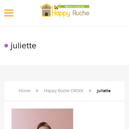
Toggle
navigation
juliette
Home
Happy Ruche CROIX
juliette