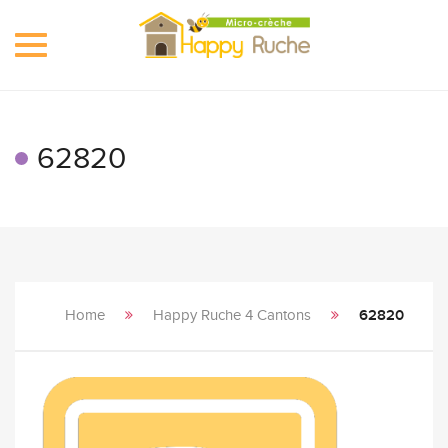
Toggle
navigation
62820
Home
Happy Ruche 4 Cantons
62820