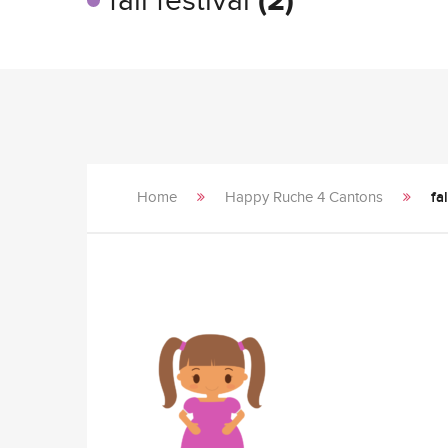
fall festival
(2)
Home
Happy Ruche 4 Cantons
fal