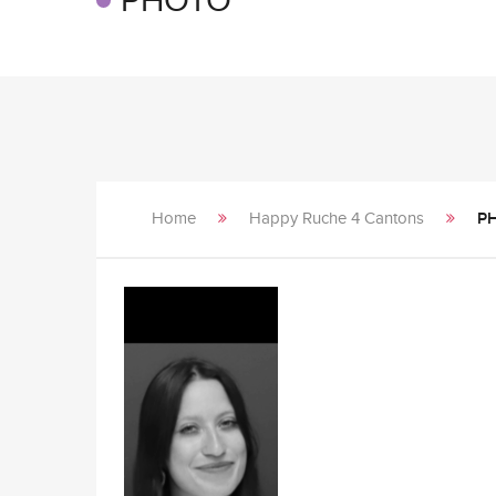
PHOTO
Home
Happy Ruche 4 Cantons
P