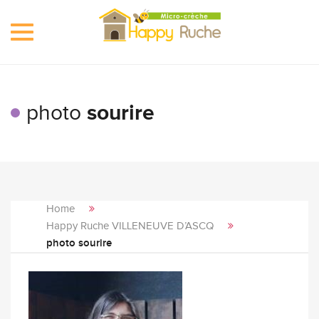
Toggle
navigation
photo
sourire
Home
Happy Ruche VILLENEUVE D’ASCQ
photo sourire