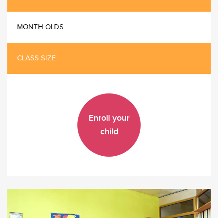
MONTH OLDS
CLASS SIZE
Enroll your
child