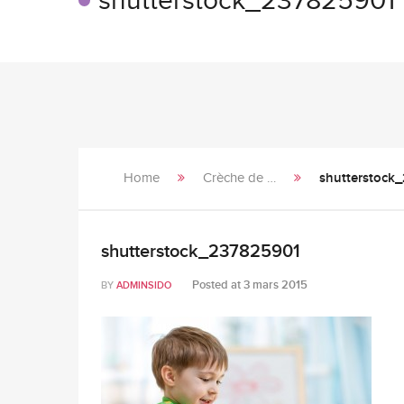
shutterstock_237825901
Home
Crèche de …
shutterstock
shutterstock_237825901
Posted at
3 mars 2015
BY
ADMINSIDO