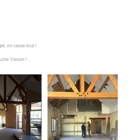
et, on casse tout !
che Tressin !